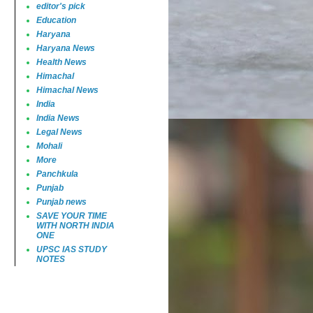
editor's pick
Education
Haryana
Haryana News
Health News
Himachal
Himachal News
India
India News
Legal News
Mohali
More
Panchkula
Punjab
Punjab news
SAVE YOUR TIME
WITH NORTH INDIA
ONE
UPSC IAS STUDY
NOTES