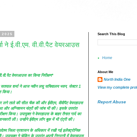
 2025
Search This Blog
मा ने ई.वी.एम. वी.वी.पैट वेयरआउस
Home
About Me
 वी.वी.पैट वेयरआउस का किया निरीक्षण*
North India One
री सतपाल शर्मा ने आज नवीन लघु सचिवालय भवन, सेक्टर 1
View my complete prof
षण किया।
Report Abuse
पर लगे ताले की सील चैक की और ईवीएम, वीवीपैट वेयरहाउस
स्था और अग्निशमन यंत्रों की जांच भी की। इसके उपरांत
ीक्षण किया। उपायुक्त ने वेयरहाउस के बाहर तैनात गार्द का
जानकारी ली। उन्होंने ईवीएम लाॅग बुक में भी एंट्री की।
द्देश्य जिला प्रशासन के अधिकार में रखी गई इलैक्ट्रोनिक
है। उपायुक्त ने चेकिंग के उपरांत अपनी निगरानी में वेयरहाउस