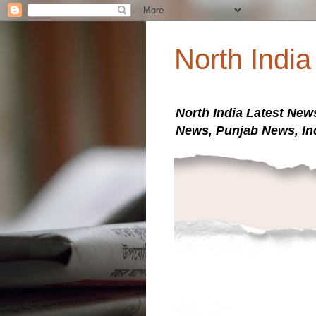
North Indi
North India Latest New
News, Punjab News, In