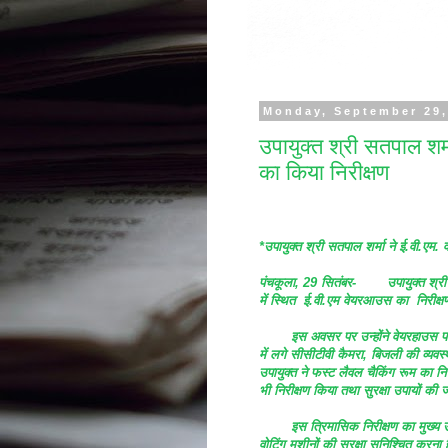
Monday, September 29,
उपायुक्त श्री सतपाल शर्
का किया निरीक्षण
*उपायुक्त श्री सतपाल शर्मा ने ई.वी.एम.
पंचकूला, 29 सितंबर-
उपायुक्त श्
में स्थित ई.वी.एम वेयरआउस का निरीक्
इस अवसर पर उन्होंने वेयरहाउस 
में लगे सीसीटीवी कैमरा, बिजली की व्यव
उपायुक्त ने फस्ट लैवल चैकिंग रूम का निर
भी निरीक्षण किया तथा सुरक्षा उपायों की 
इस त्रिमासिक निरीक्षण का मुख्य उ
वोटिंग मशीनों की सुरक्षा सुनिश्चित करना 