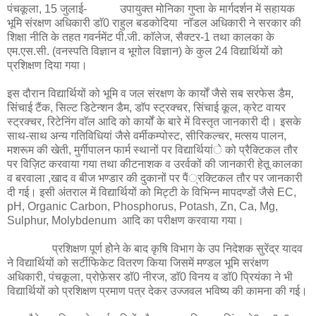
पंचकूला, 15 जुलाई-
उपायुक्त मोनिका गुप्ता के मार्गदर्शन में सहायक
भूमि संरक्षण अधिकारी डाॅ0 राहुल बडकोदिया नाॅडल अधिकारी ने सरकार की
शिक्षा नीति के तहत गवर्नमेंट पी.जी. काॅलेज, सैक्टर-1 तथा कालका के
एम.एस.सी. (वनस्पति विज्ञान व भूगोल विज्ञान) के कुल 24 विद्यार्थियों को
प्रशिक्षण दिया गया।
इस दौरान विद्यार्थियों को भूमि व जल संरक्षण के कार्यों जैसे सब सरफेस डैम,
सिंचाई टैंक, सिल्ट डिटेन्शन डैम, डाॅप स्ट्रक्चर, सिंचाई कूल, क्रेट वायर
स्ट्रक्चर, रिटेनिंग वाॅल आदि को कार्यों के बारे में विस्तृत जानकारी दी। इसके
साथ-साथ अन्य गतिविधियां जैसे वर्मीकम्पोस्ट, सीरिकल्चर, मत्सय पालन,
मशरूम की खेती, मुर्गीपालन फार्म स्थानों पर विद्यार्थियांे को प्रैक्टिकल तौर
पर विज़िट करवाया गया तथा कीटनाशक व उरर्वकों की जानकारी हेतू कालका
व बरवाला ,खाद व बीज भण्डार की दुकानों पर पैं्रक्टिकल तौर पर जानकारी
दी गई। इसी अंतराल में विद्यार्थियों को मिट्टी के विभिन्न मापदण्डों जैसे EC,
pH, Organic Carbon, Phosphorus, Potash, Zn, Ca, Mg,
Sulphur, Molybdenum आदि का परीक्षण करवाया गया।
प्रशिक्षण पूर्ण होेने के बाद कृषि विभाग के उप निदेशक सुरेंद्र यादव
ने विद्यार्थियों को सर्टीफिकेट वितरण किया जिसमें मण्डल भूमि सरंक्षण
अधिकारी, पंचकूला, प्रोफ़ेसर डाॅ0 नीरज, डाॅ0 विनय व डाॅ0 प्रियंका ने भी
विद्यार्थियों को प्रशिक्षण प्रमाण पत्र देकर उज्जवल भविष्य की कामना की गई।